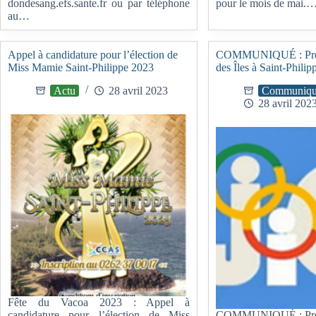
dondesang.efs.sante.fr ou par téléphone
pour le mois de mai.
au…
Appel à candidature pour l’élection de
COMMUNIQUÉ : Prépa
Miss Mamie Saint-Philippe 2023
des Îles à Saint-Philip
Actu
28 avril 2023
Communiqu
28 avril 202
Fête du Vacoa 2023 : Appel à
candidature pour l’élection de Miss
COMMUNIQUÉ : Prépa