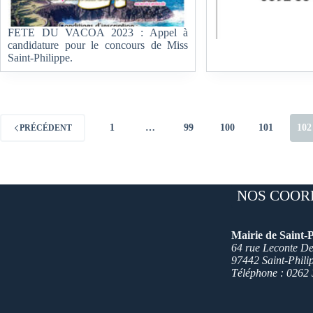
FETE DU VACOA 2023 : Appel à
candidature pour le concours de Miss
Saint-Philippe.
1
…
99
100
101
102
PRÉCÉDENT
NOS COOR
Mairie de Saint-P
64 rue Leconte Del
97442 Saint-Phili
Téléphone : 0262 