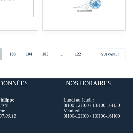
103
104
105
…
122
SUIVANT
DONNÉES
NOS HORAIRES
hilippe
Lundi au Jeudi :
isle
8H00-12H00 / 13H00-16H30
ppe
Vendredi :
37.00.12
8H00-12H00 / 13H00-16H00