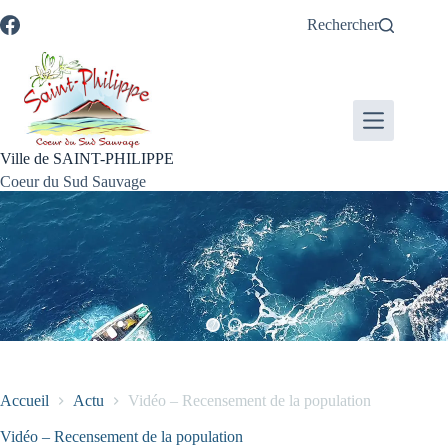
Passer
Passer
Aller
Aller
Rechercher
au
au
à
au
contenu
menu
la
pied
recherche
de
page
Ville de SAINT-PHILIPPE
Coeur du Sud Sauvage
Accueil
Actu
Vidéo – Recensement de la population
Vidéo – Recensement de la population