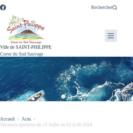
Passer
Passer
Aller
Aller
Rechercher
au
au
à
au
contenu
menu
la
pied
recherche
de
page
Ville de SAINT-PHILIPPE
Coeur du Sud Sauvage
Accueil
Actu
Vacances sportives du 15 Juillet au 02 Août 2024