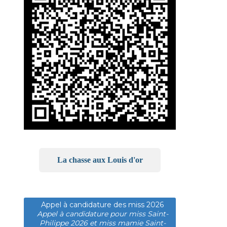
La chasse aux Louis d'or
Appel à candidature des miss 2026
Appel à candidature pour miss Saint-
Philippe 2026 et miss mamie Saint-