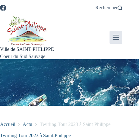
Passer
Passer
Aller
Aller
Rechercher
au
au
à
au
contenu
menu
la
pied
recherche
de
page
Ville de SAINT-PHILIPPE
Coeur du Sud Sauvage
Accueil
Actu
Twirling Tour 2023 à Saint-Philippe
Twirling Tour 2023 à Saint-Philippe