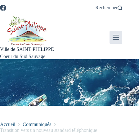
Passer
Passer
Aller
Aller
Rechercher
au
au
à
au
contenu
menu
la
pied
recherche
de
page
Ville de SAINT-PHILIPPE
Coeur du Sud Sauvage
Accueil
Communiqués
Transition vers un nouveau standard téléphonique