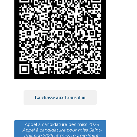
La chasse aux Louis d'or
Appel à candidature des miss 2026
Appel à candidature pour miss Saint-
Philippe 2026 et miss mamie Saint-