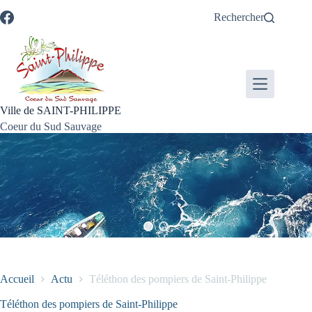
Passer
Passer
Aller
Aller
Rechercher
au
au
à
au
contenu
menu
la
pied
recherche
de
page
Ville de SAINT-PHILIPPE
Coeur du Sud Sauvage
Accueil
Actu
Téléthon des pompiers de Saint-Philippe
Téléthon des pompiers de Saint-Philippe