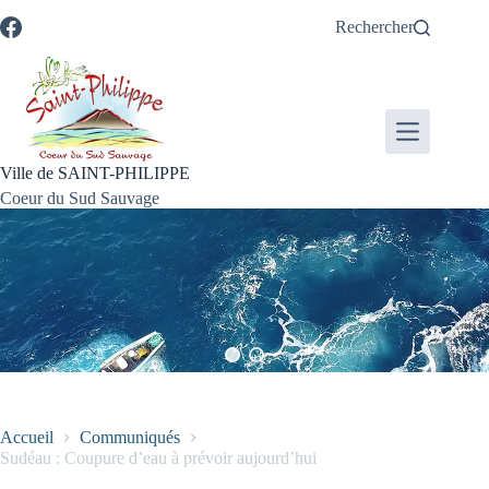
Passer
Passer
Aller
Aller
Rechercher
au
au
à
au
contenu
menu
la
pied
recherche
de
page
Ville de SAINT-PHILIPPE
Coeur du Sud Sauvage
Accueil
Communiqués
Sudéau : Coupure d’eau à prévoir aujourd’hui