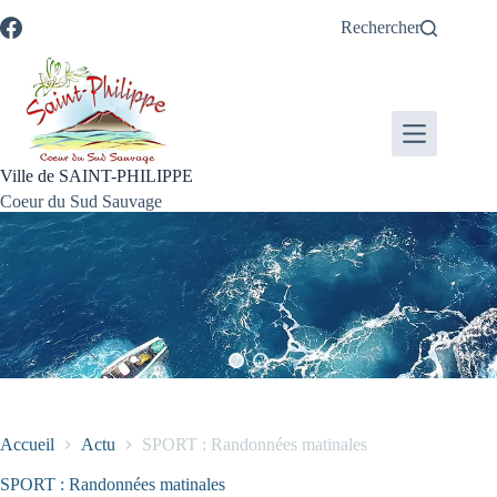
Passer
Passer
Aller
Aller
Rechercher
au
au
à
au
contenu
menu
la
pied
recherche
de
page
Ville de SAINT-PHILIPPE
Coeur du Sud Sauvage
Accueil
Actu
SPORT : Randonnées matinales
SPORT : Randonnées matinales