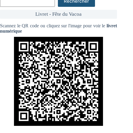
Rechercher
Livret - Fête du Vacoa
Scannez le QR code ou cliquez sur l'image pour voir le
livret
numérique