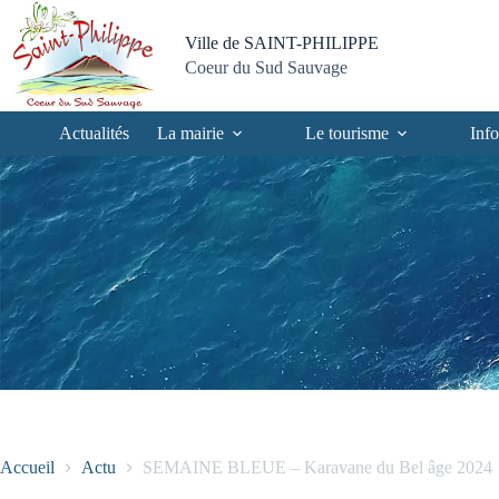
Passer
Passer
Aller
Aller
au
au
à
au
Ville de SAINT-PHILIPPE
contenu
menu
la
pied
Coeur du Sud Sauvage
recherche
de
page
Actualités
La mairie
Le tourisme
Info
Accueil
Actu
SEMAINE BLEUE – Karavane du Bel âge 2024