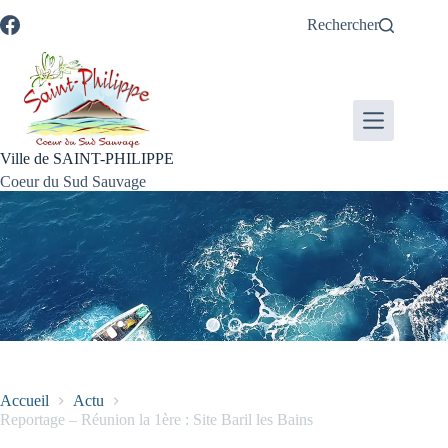
Passer
Passer
Aller
Aller
Rechercher
au
au
à
au
contenu
menu
la
pied
recherche
de
page
Ville de SAINT-PHILIPPE
Coeur du Sud Sauvage
Accueil
Actu
Reportage – Réunion la 1ère : Site Baril les Bains