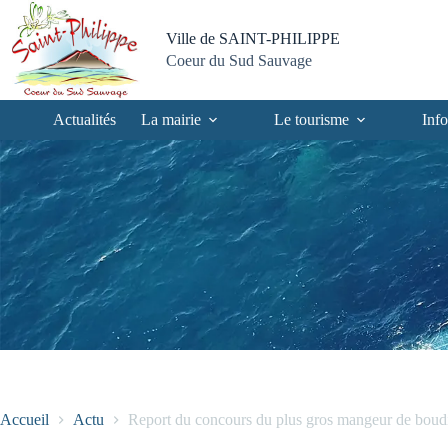
Passer
Passer
Aller
Aller
au
au
à
au
Ville de SAINT-PHILIPPE
contenu
menu
la
pied
Coeur du Sud Sauvage
recherche
de
page
Actualités
La mairie
Le tourisme
Info
Accueil
Actu
Report du concours du plus gros mangeur de boud