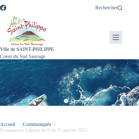
Passer
Passer
Aller
Aller
Rechercher
au
au
à
au
contenu
menu
la
pied
recherche
de
page
Ville de SAINT-PHILIPPE
Coeur du Sud Sauvage
Accueil
Communiqués
Permanence Adjoint du 9 au 15 janvier 2023