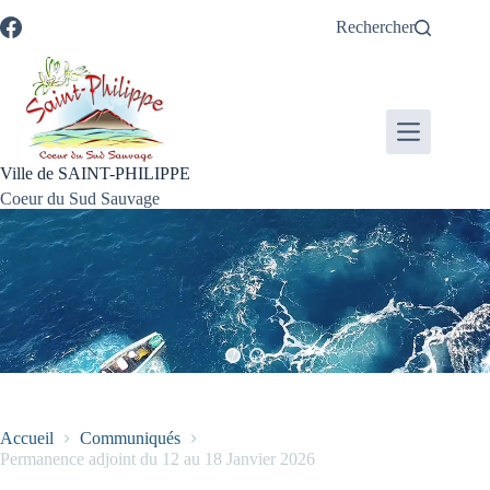
Passer
Passer
Aller
Aller
Rechercher
au
au
à
au
contenu
menu
la
pied
recherche
de
page
Ville de SAINT-PHILIPPE
Coeur du Sud Sauvage
Accueil
Communiqués
Permanence adjoint du 12 au 18 Janvier 2026