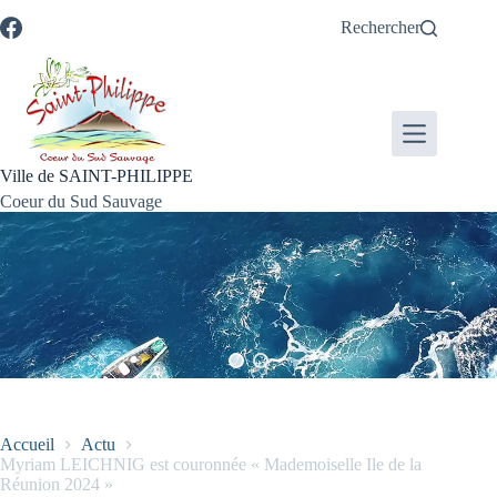
Passer
Passer
Aller
Aller
Rechercher
au
au
à
au
contenu
menu
la
pied
recherche
de
page
Ville de SAINT-PHILIPPE
Coeur du Sud Sauvage
Accueil
Actu
Myriam LEICHNIG est couronnée « Mademoiselle Ile de la
Réunion 2024 »