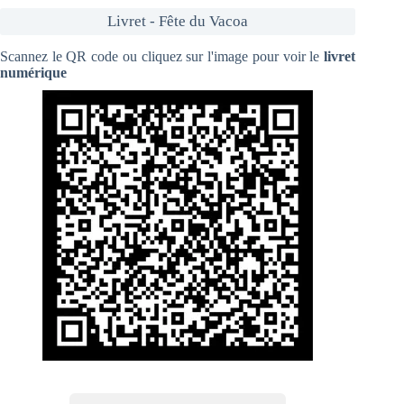
Livret - Fête du Vacoa
Scannez le QR code ou cliquez sur l'image pour voir le
livret
numérique