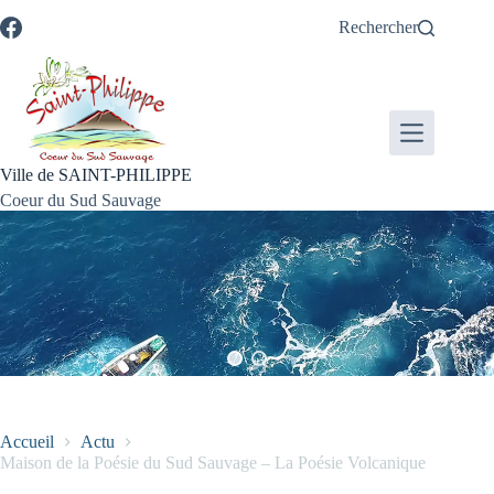
Passer
Passer
Aller
Aller
Rechercher
au
au
à
au
contenu
menu
la
pied
recherche
de
page
Ville de SAINT-PHILIPPE
Coeur du Sud Sauvage
Accueil
Actu
Maison de la Poésie du Sud Sauvage – La Poésie Volcanique