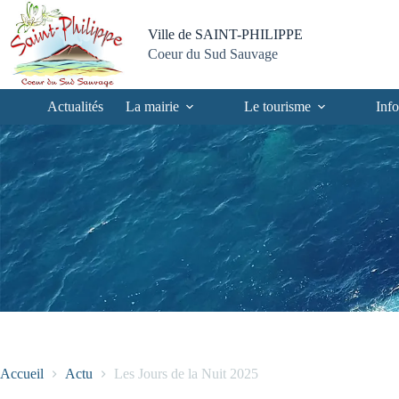
Passer
Passer
Aller
Aller
au
au
à
au
Ville de SAINT-PHILIPPE
contenu
menu
la
pied
Coeur du Sud Sauvage
recherche
de
page
Actualités
La mairie
Le tourisme
Info
Accueil
Actu
Les Jours de la Nuit 2025