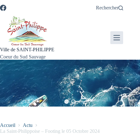
Passer
Passer
Aller
Aller
Rechercher
au
au
à
au
contenu
menu
la
pied
recherche
de
page
Ville de SAINT-PHILIPPE
Coeur du Sud Sauvage
Accueil
Actu
La Saint-Philippoise – Footing le 05 Octobre 2024