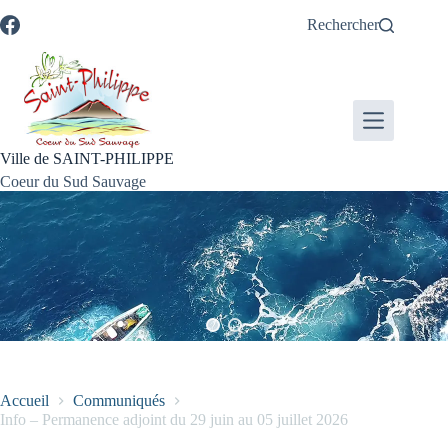
Passer
Passer
Aller
Aller
Rechercher
au
au
à
au
contenu
menu
la
pied
recherche
de
page
Ville de SAINT-PHILIPPE
Coeur du Sud Sauvage
Accueil
Communiqués
Info – Permanence adjoint du 29 juin au 05 juillet 2026