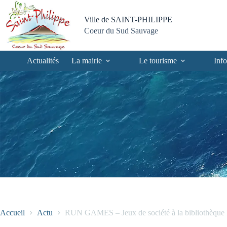
Passer
Passer
Aller
Aller
au
au
à
au
Ville de SAINT-PHILIPPE
contenu
menu
la
pied
Coeur du Sud Sauvage
recherche
de
page
Actualités
La mairie
Le tourisme
Info
Accueil
Actu
RUN GAMES – Jeux de société à la bibliothèque 