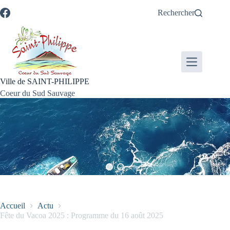
Passer
Passer
Aller
Aller
Rechercher
au
au
à
au
contenu
menu
la
pied
recherche
de
page
Ville de SAINT-PHILIPPE
Coeur du Sud Sauvage
Accueil
Actu
Fête du Vacoa 2025 : Programme du 16 août 2025