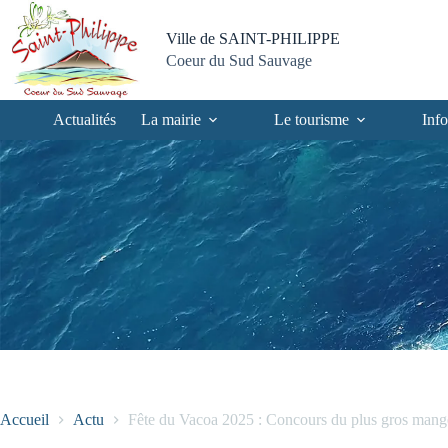
Passer
Passer
Aller
Aller
au
au
à
au
Ville de SAINT-PHILIPPE
contenu
menu
la
pied
Coeur du Sud Sauvage
recherche
de
page
Actualités
La mairie
Le tourisme
Info
Accueil
Actu
Fête du Vacoa 2025 : Concours du plus gros mang