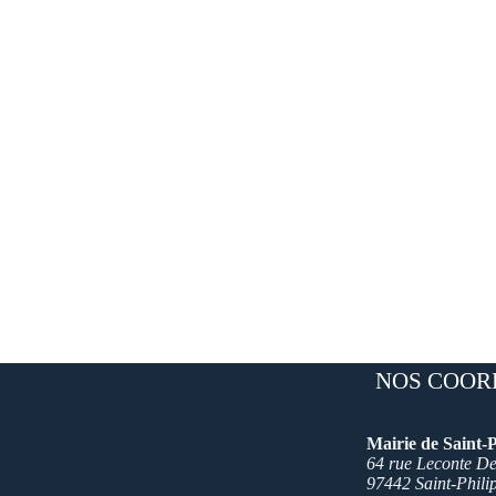
NOS COOR
Mairie de Saint-P
64 rue Leconte Del
97442 Saint-Phili