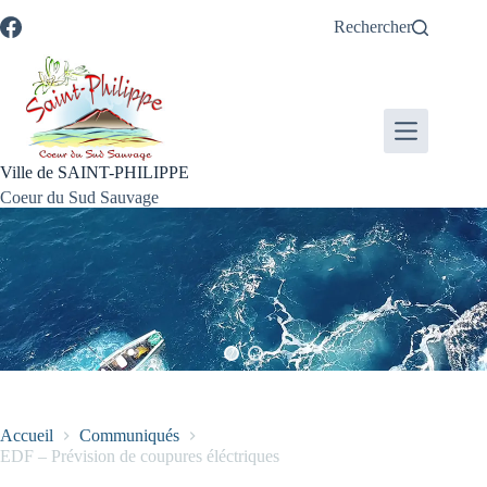
Passer
Passer
Aller
Aller
Rechercher
au
au
à
au
contenu
menu
la
pied
recherche
de
page
Ville de SAINT-PHILIPPE
Coeur du Sud Sauvage
Accueil
Communiqués
EDF – Prévision de coupures éléctriques