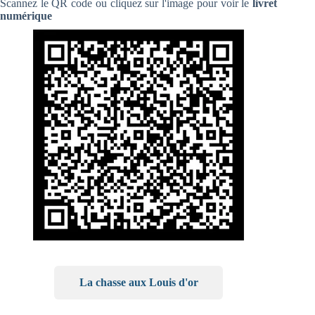
Scannez le QR code ou cliquez sur l'image pour voir le
livret
numérique
La chasse aux Louis d'or