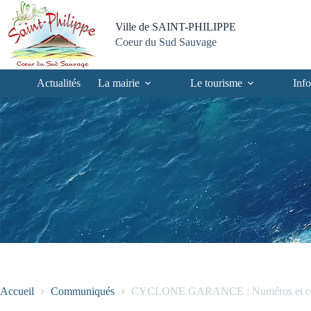
Passer
Passer
Aller
Aller
au
au
à
au
Ville de SAINT-PHILIPPE
contenu
menu
la
pied
Coeur du Sud Sauvage
recherche
de
page
Actualités
La mairie
Le tourisme
Info
Accueil
Communiqués
CYCLONE GARANCE : Numéros et centre