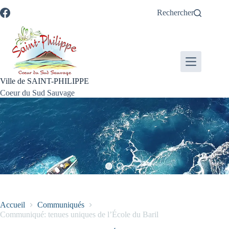
Passer
Passer
Aller
Aller
Rechercher
au
au
à
au
contenu
menu
la
pied
recherche
de
page
Ville de SAINT-PHILIPPE
Coeur du Sud Sauvage
Accueil
Communiqués
Communiqué: tenues uniques de l’École du Baril