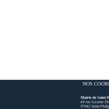
Ville De Saint Philippe
NOS COOR
Mairie de Saint-P
64 rue Leconte Del
97442 Saint-Phili