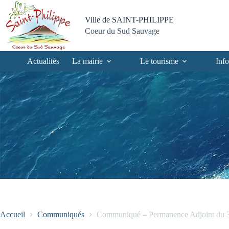
Passer
Passer
Aller
Aller
au
au
à
au
Ville de SAINT-PHILIPPE
contenu
menu
la
pied
Coeur du Sud Sauvage
recherche
de
page
Actualités
La mairie
Le tourisme
Info
Accueil
Communiqués
Communiqué – Permanence Adjoint du 30 