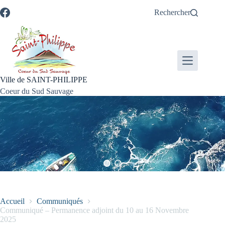
Passer
Passer
Aller
Aller
Rechercher
au
au
à
au
contenu
menu
la
pied
recherche
de
page
Ville de SAINT-PHILIPPE
Coeur du Sud Sauvage
Accueil
Communiqués
Communiqué – Permanence adjoint du 10 au 16 Novembre
2025