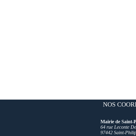
NOS COOR
Mairie de Saint-P
64 rue Leconte Del
97442 Saint-Phili