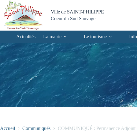
Passer
Passer
Aller
Aller
au
au
à
au
Ville de SAINT-PHILIPPE
contenu
menu
la
pied
Coeur du Sud Sauvage
recherche
de
page
Actualités
La mairie
Le tourisme
Info
Accueil
Communiqués
COMMUNIQUÉ : Permanence Adjoint du