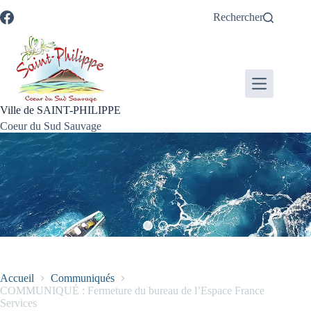
Passer
Passer
Aller
Aller
Rechercher
au
au
à
au
contenu
menu
la
pied
recherche
de
page
Ville de SAINT-PHILIPPE
Coeur du Sud Sauvage
Accueil
Communiqués
COMMUNIQUÉ : Fermeture du bureau de l’Espace France
Services