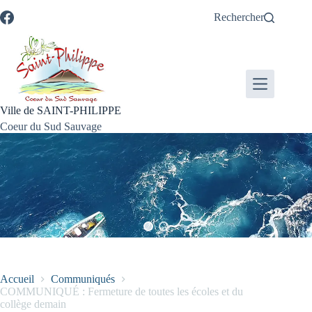
Passer
Passer
Aller
Aller
Rechercher
au
au
à
au
contenu
menu
la
pied
recherche
de
page
Ville de SAINT-PHILIPPE
Coeur du Sud Sauvage
Accueil
Communiqués
COMMUNIQUÉ : Fermeture de toutes les écoles et du
collège demain