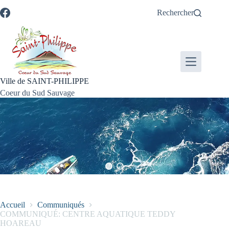
Passer
Passer
Aller
Aller
Rechercher
au
au
à
au
contenu
menu
la
pied
recherche
de
page
Ville de SAINT-PHILIPPE
Coeur du Sud Sauvage
Accueil
Communiqués
COMMUNIQUÉ: CENTRE AQUATIQUE TEDDY
HOAREAU