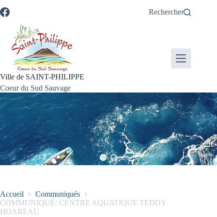
Passer
Passer
Aller
Aller
Rechercher
au
au
à
au
contenu
menu
la
pied
recherche
de
page
Ville de SAINT-PHILIPPE
Coeur du Sud Sauvage
Accueil
Communiqués
COMMUNIQUÉ: CENTRE AQUATIQUE TEDDY
HOAREAU