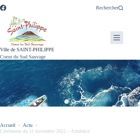
Passer
Passer
Aller
Aller
Rechercher
au
au
à
au
contenu
menu
la
pied
recherche
de
page
Ville de SAINT-PHILIPPE
Coeur du Sud Sauvage
Accueil
Actu
Cérémonie du 11 novembre 2022 – Armistice