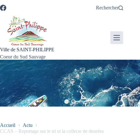
Passer
Passer
Aller
Aller
Rechercher
au
au
à
au
contenu
menu
la
pied
recherche
de
page
Ville de SAINT-PHILIPPE
Coeur du Sud Sauvage
Accueil
Actu
CCAS – Reportage sur le tri et la collecte de denrées