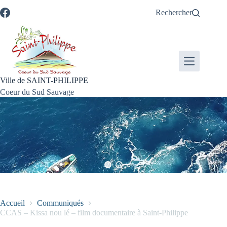
Passer
Passer
Aller
Aller
Rechercher
au
au
à
au
contenu
menu
la
pied
recherche
de
page
Ville de SAINT-PHILIPPE
Coeur du Sud Sauvage
Accueil
Communiqués
CCAS – Kissa nou lé – film documentaire à Saint-Philippe