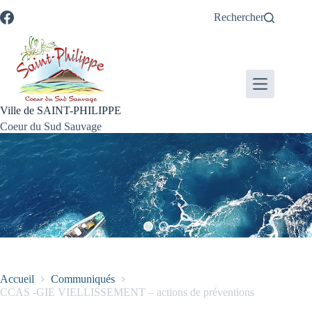
Passer
Passer
Aller
Aller
Rechercher
au
au
à
au
contenu
menu
la
pied
recherche
de
page
Ville de SAINT-PHILIPPE
Coeur du Sud Sauvage
Accueil
Communiqués
CCAS -GIE VIELLISSEMENT – actions de préventions