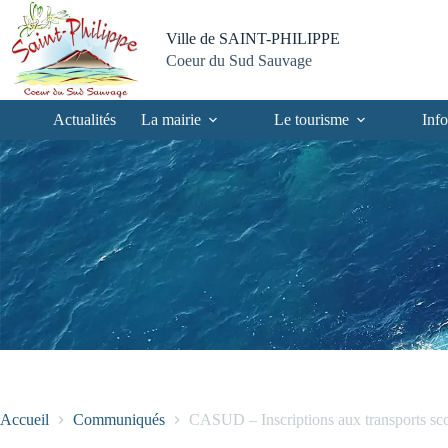
Passer
Passer
Aller
Aller
au
au
à
au
Ville de SAINT-PHILIPPE
contenu
menu
la
pied
Coeur du Sud Sauvage
recherche
de
page
Actualités
La mairie
Le tourisme
Info
Accueil
Communiqués
CASUD – Inscriptions aux transports sc