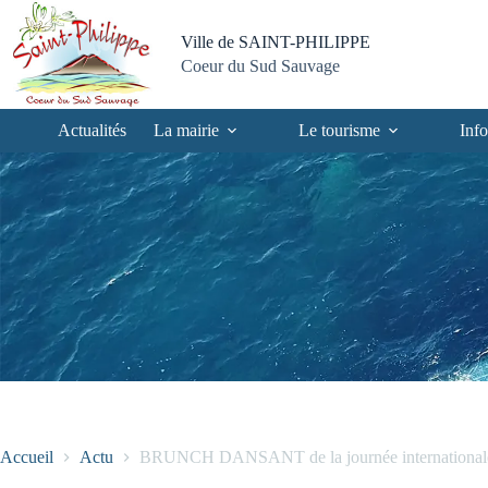
Passer
Passer
Aller
Aller
au
au
à
au
Ville de SAINT-PHILIPPE
contenu
menu
la
pied
Coeur du Sud Sauvage
recherche
de
page
Actualités
La mairie
Le tourisme
Info
Accueil
Actu
BRUNCH DANSANT de la journée internationale 