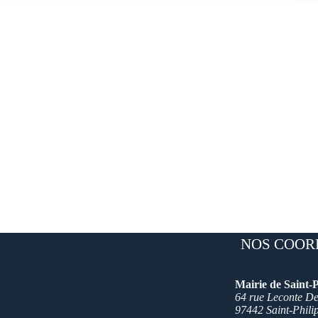
NOS COOR
Mairie de Saint-P
64 rue Leconte Del
97442 Saint-Phili