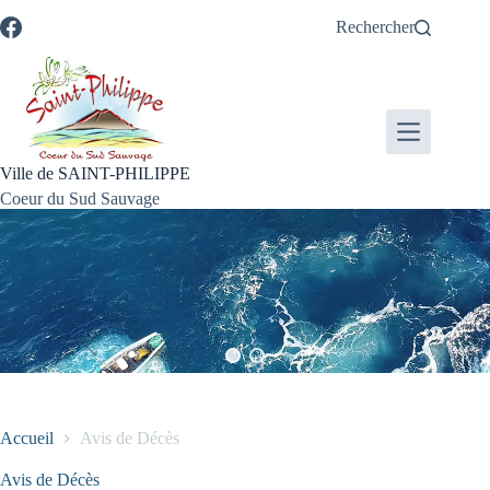
Passer
Passer
Aller
Aller
Rechercher
au
au
à
au
contenu
menu
la
pied
recherche
de
page
Ville de SAINT-PHILIPPE
Coeur du Sud Sauvage
Accueil
Avis de Décès
Avis de Décès