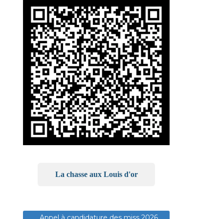
La chasse aux Louis d'or
Appel à candidature des miss 2026