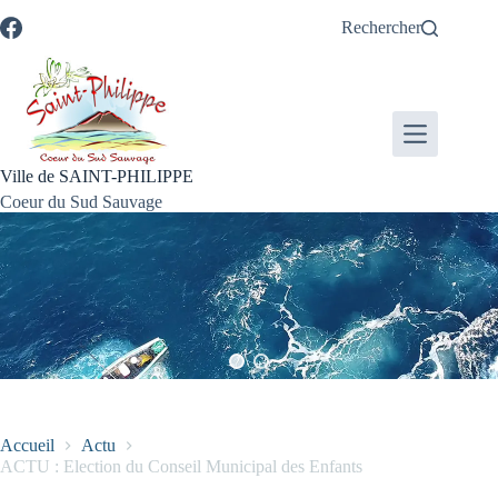
Passer
Passer
Aller
Aller
Rechercher
au
au
à
au
contenu
menu
la
pied
recherche
de
page
Ville de SAINT-PHILIPPE
Coeur du Sud Sauvage
Accueil
Actu
ACTU : Election du Conseil Municipal des Enfants