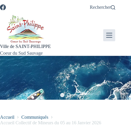
Passer
Passer
Aller
Aller
Rechercher
au
au
à
au
contenu
menu
la
pied
recherche
de
page
Ville de SAINT-PHILIPPE
Coeur du Sud Sauvage
Accueil
Communiqués
Accueil Collectif de Mineurs du 05 au 16 Janvier 2026