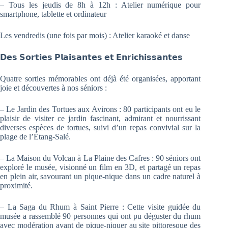
– Tous les jeudis de 8h à 12h : Atelier numérique pour
smartphone, tablette et ordinateur
Les vendredis (une fois par mois) : Atelier karaoké et danse
𝗗𝗲𝘀 𝗦𝗼𝗿𝘁𝗶𝗲𝘀 𝗣𝗹𝗮𝗶𝘀𝗮𝗻𝘁𝗲𝘀 𝗲𝘁 𝗘𝗻𝗿𝗶𝗰𝗵𝗶𝘀𝘀𝗮𝗻𝘁𝗲𝘀
Quatre sorties mémorables ont déjà été organisées, apportant
joie et découvertes à nos séniors :
– Le Jardin des Tortues aux Avirons : 80 participants ont eu le
plaisir de visiter ce jardin fascinant, admirant et nourrissant
diverses espèces de tortues, suivi d’un repas convivial sur la
plage de l’Étang-Salé.
– La Maison du Volcan à La Plaine des Cafres : 90 séniors ont
exploré le musée, visionné un film en 3D, et partagé un repas
en plein air, savourant un pique-nique dans un cadre naturel à
proximité.
– La Saga du Rhum à Saint Pierre : Cette visite guidée du
musée a rassemblé 90 personnes qui ont pu déguster du rhum
avec modération avant de pique-niquer au site pittoresque des