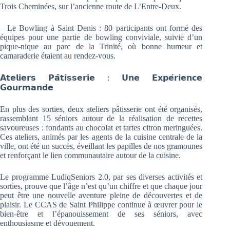
Trois Cheminées, sur l’ancienne route de L’Entre-Deux.
– Le Bowling à Saint Denis : 80 participants ont formé des
équipes pour une partie de bowling conviviale, suivie d’un
pique-nique au parc de la Trinité, où bonne humeur et
camaraderie étaient au rendez-vous.
𝗔𝘁𝗲𝗹𝗶𝗲𝗿𝘀 𝗣𝗮̂𝘁𝗶𝘀𝘀𝗲𝗿𝗶𝗲 : 𝗨𝗻𝗲 𝗘𝘅𝗽𝗲́𝗿𝗶𝗲𝗻𝗰𝗲
𝗚𝗼𝘂𝗿𝗺𝗮𝗻𝗱𝗲
En plus des sorties, deux ateliers pâtisserie ont été organisés,
rassemblant 15 séniors autour de la réalisation de recettes
savoureuses : fondants au chocolat et tartes citron meringuées.
Ces ateliers, animés par les agents de la cuisine centrale de la
ville, ont été un succès, éveillant les papilles de nos gramounes
et renforçant le lien communautaire autour de la cuisine.
Le programme LudiqSeniors 2.0, par ses diverses activités et
sorties, prouve que l’âge n’est qu’un chiffre et que chaque jour
peut être une nouvelle aventure pleine de découvertes et de
plaisir. Le CCAS de Saint Philippe continue à œuvrer pour le
bien-être et l’épanouissement de ses séniors, avec
enthousiasme et dévouement.