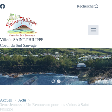
Passer
Passer
Aller
Aller
Rechercher
au
au
à
au
contenu
menu
la
pied
recherche
de
page
Ville de SAINT-PHILIPPE
Coeur du Sud Sauvage
Accueil
Actu
3ème Jeunesse : Un Renouveau pour nos séniors à Saint
Philippe