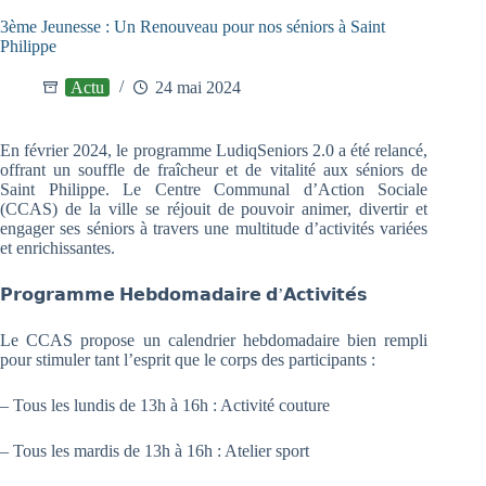
3ème Jeunesse : Un Renouveau pour nos séniors à Saint
Philippe
Actu
24 mai 2024
En février 2024, le programme LudiqSeniors 2.0 a été relancé,
offrant un souffle de fraîcheur et de vitalité aux séniors de
Saint Philippe. Le Centre Communal d’Action Sociale
(CCAS) de la ville se réjouit de pouvoir animer, divertir et
engager ses séniors à travers une multitude d’activités variées
et enrichissantes.
𝗣𝗿𝗼𝗴𝗿𝗮𝗺𝗺𝗲 𝗛𝗲𝗯𝗱𝗼𝗺𝗮𝗱𝗮𝗶𝗿𝗲 𝗱’𝗔𝗰𝘁𝗶𝘃𝗶𝘁𝗲́𝘀
Le
CCAS propose un calendrier hebdomadaire bien rempli
pour stimuler tant l’esprit que le corps des participants :
– Tous les lundis de 13h à 16h : Activité couture
– Tous les mardis de 13h à 16h : Atelier sport