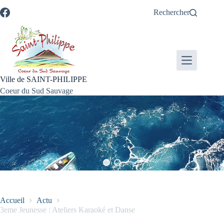
Passer
Passer
Aller
Aller
Rechercher
au
au
à
au
contenu
menu
la
pied
recherche
de
page
Ville de SAINT-PHILIPPE
Coeur du Sud Sauvage
Accueil
Actu
3eme Jeunesse : Ateliers Karaoké et Danse