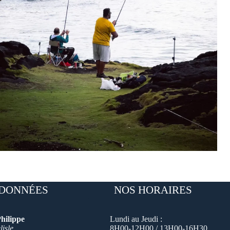
DONNÉES
NOS HORAIRES
hilippe
Lundi au Jeudi :
isle
8H00-12H00 / 13H00-16H30