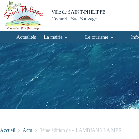
Passer
Passer
Aller
Aller
au
au
à
au
Ville de SAINT-PHILIPPE
contenu
menu
la
pied
Coeur du Sud Sauvage
recherche
de
page
Actualités
La mairie
Le tourisme
Info
Accueil
Actu
3ème édition de « LAMBIANS LA MER »