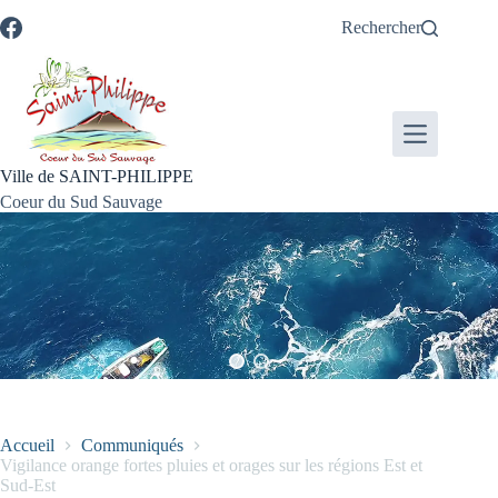
Passer
Passer
Aller
Aller
Rechercher
au
au
à
au
contenu
menu
la
pied
recherche
de
page
Ville de SAINT-PHILIPPE
Coeur du Sud Sauvage
Accueil
Communiqués
Vigilance orange fortes pluies et orages sur les régions Est et
Sud-Est