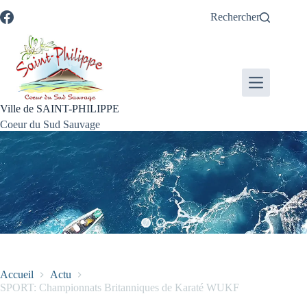
Passer
Passer
Aller
Aller
Rechercher
au
au
à
au
contenu
menu
la
pied
recherche
de
page
Ville de SAINT-PHILIPPE
Coeur du Sud Sauvage
Accueil
Actu
SPORT: Championnats Britanniques de Karaté WUKF