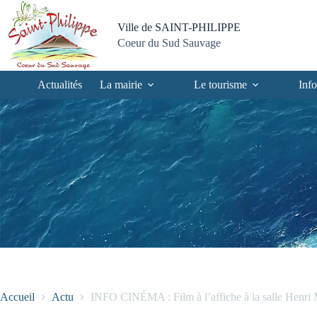
Passer
Passer
Aller
Aller
au
au
à
au
Ville de SAINT-PHILIPPE
contenu
menu
la
pied
Coeur du Sud Sauvage
recherche
de
page
Actualités
La mairie
Le tourisme
Info
Accueil
Actu
INFO CINÉMA : Film à l’affiche à la salle Henri