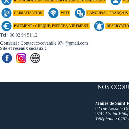
RESTAURATION SUR RÉSERVATION ET CONDITIONS
4 C
CLIMATISATION
WIFI
LANGUE(S) : FRANÇAIS 
PAIEMENT : CHÈQUE, ESPÈCES, VIREMENT
RÉSERVATIO
Tel :
06 92 94 51 12
Courriel :
Contact.cocovanille.974@gmail.com
Site et réseaux sociaux :
NOS COOR
Mairie de Saint-P
64 rue Leconte Del
97442 Saint-Phili
Téléphone : 0262 