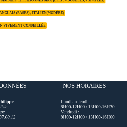
HAMBRES, 12 PERSONNES MAX (LITS : 4 DOUBLES, 4 SIMPLES)
ANGLAIS (BASES) , ITALIEN(MODÉRÉ)
N VIVEMENT CONSEILLÉE
DONNÉES
NOS HORAIRES
hilippe
Lundi au Jeudi :
isle
8H00-12H00 / 13H00-16H30
ppe
Vendredi :
37.00.12
8H00-12H00 / 13H00-16H00