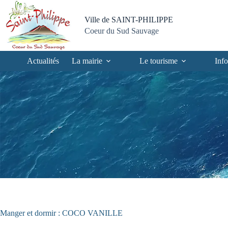
Passer
Passer
Aller
Aller
au
au
à
au
Ville de SAINT-PHILIPPE
contenu
menu
la
pied
Coeur du Sud Sauvage
recherche
de
page
Actualités
La mairie
Le tourisme
Info
Manger et dormir : COCO VANILLE